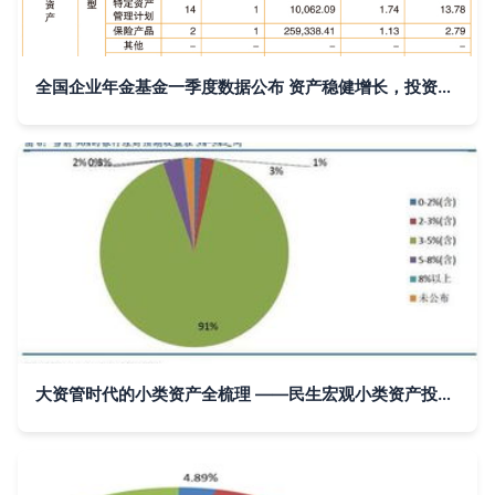
全国企业年金基金一季度数据公布 资产稳健增长，投资收益初显韧性
大资管时代的小类资产全梳理 ——民生宏观小类资产投资手册第1集 资产投资收益