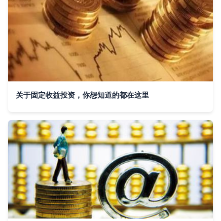
关于固定收益投资，你想知道的都在这里