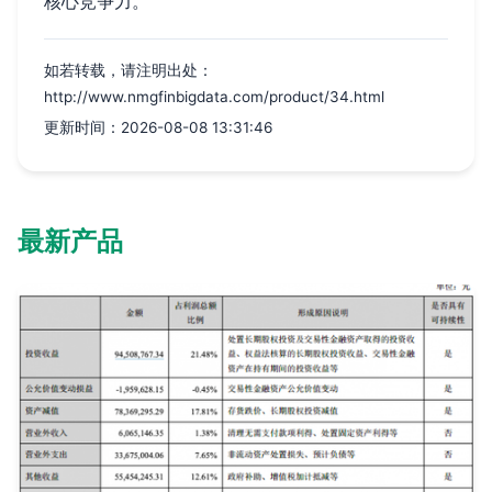
核心竞争力。
如若转载，请注明出处：
http://www.nmgfinbigdata.com/product/34.html
更新时间：2026-08-08 13:31:46
最新产品